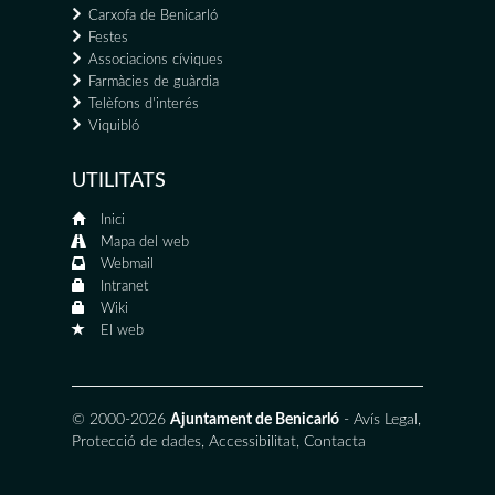
Carxofa de Benicarló
Festes
Associacions cíviques
Farmàcies de guàrdia
Telèfons d'interés
Viquibló
UTILITATS
Inici
Mapa del web
Webmail
Intranet
Wiki
El web
© 2000-2026
Ajuntament de Benicarló
-
Avís Legal
,
Protecció de dades
,
Accessibilitat
,
Contacta