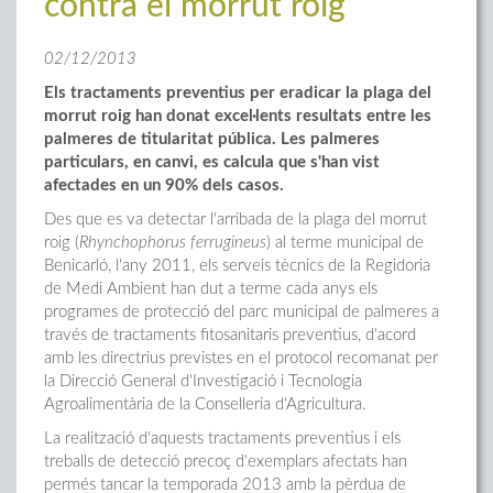
contra el morrut roig
02/12/2013
Els tractaments preventius per eradicar la plaga del
morrut roig han donat excel·lents resultats entre les
palmeres de titularitat pública. Les palmeres
particulars, en canvi, es calcula que s'han vist
afectades en un 90% dels casos.
Des que es va detectar l'arribada de la plaga del morrut
roig (
Rhynchophorus ferrugineus
) al terme municipal de
Benicarló, l'any 2011, els serveis tècnics de la Regidoria
de Medi Ambient han dut a terme cada anys els
programes de protecció del parc municipal de palmeres a
través de tractaments fitosanitaris preventius, d'acord
amb les directrius previstes en el protocol recomanat per
la Direcció General d'Investigació i Tecnologia
Agroalimentària de la Conselleria d'Agricultura.
La realització d'aquests tractaments preventius i els
treballs de detecció precoç d'exemplars afectats han
permés tancar la temporada 2013 amb la pèrdua de