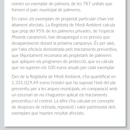
només un exemplar de palmera, de les 787 unitats que
formen el parc municipal de palmeres.
En canvi, els exemplars de propietat particular s'han vist
altament afectats. La Regidoria de Medi Ambient calcula
que prop del 95% de les palmeres privades, de l'espècie
Phoenix canariensis
, han desaparegut o es preveu que
desapareixeran durant la pròxima campanya. És per això,
per l'alta eficàcia demostrada pels tractaments preventius,
que l'Ajuntament recomana als propietaris de palmeres
que apliquen els programes de protecció, que es calcula
que no superen els 100 euros anuals per cada exemplar.
Des de la Regidoria de Medi Ambient, s'ha quantificat en
1.331.029,49 euros l'estalvi que ha suposat l'èxit del pla
preventiu per a les arques municipals, en comparació amb
un escenari on no s'hagueren aplicat els tractaments
preventius i el control. La xifra s'ha calculat en concepte
de despeses de retirada, reposició i valor patrimonial dels
exemplars que haurien resultat afectats.