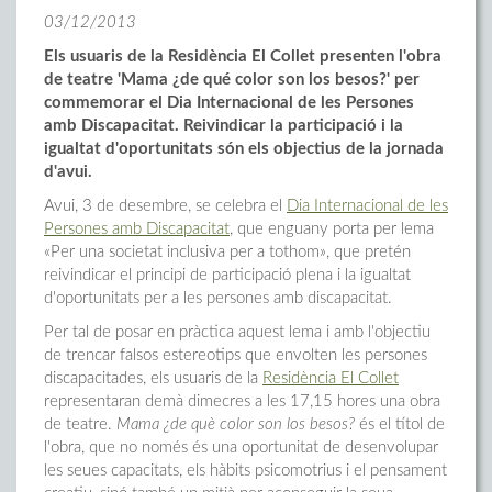
03/12/2013
Els usuaris de la Residència El Collet presenten l'obra
de teatre 'Mama ¿de qué color son los besos?' per
commemorar el Dia Internacional de les Persones
amb Discapacitat. Reivindicar la participació i la
igualtat d'oportunitats són els objectius de la jornada
d'avui.
Avui, 3 de desembre, se celebra el
Dia Internacional de les
Persones amb Discapacitat
, que enguany porta per lema
«Per una societat inclusiva per a tothom», que pretén
reivindicar el principi de participació plena i la igualtat
d'oportunitats per a les persones amb discapacitat.
Per tal de posar en pràctica aquest lema i amb l'objectiu
de trencar falsos estereotips que envolten les persones
discapacitades, els usuaris de la
Residència El Collet
representaran demà dimecres a les 17,15 hores una obra
de teatre.
Mama ¿de què color son los besos?
és el títol de
l'obra, que no només és una oportunitat de desenvolupar
les seues capacitats, els hàbits psicomotrius i el pensament