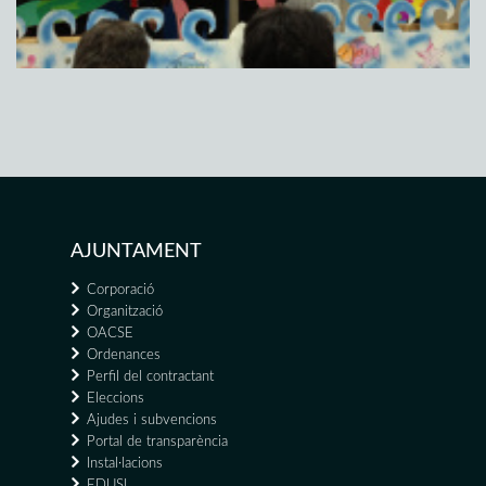
AJUNTAMENT
Corporació
Organització
OACSE
Ordenances
Perfil del contractant
Eleccions
Ajudes i subvencions
Portal de transparència
Instal·lacions
EDUSI