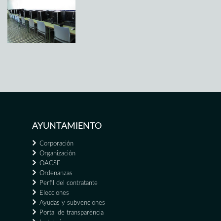
AYUNTAMIENTO
Corporación
Organización
OACSE
Ordenanzas
Perfil del contratante
Elecciones
Ayudas y subvenciones
Portal de transparència