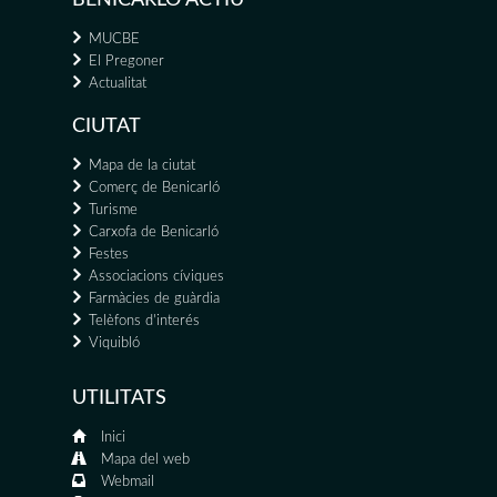
MUCBE
El Pregoner
Actualitat
CIUTAT
Mapa de la ciutat
Comerç de Benicarló
Turisme
Carxofa de Benicarló
Festes
Associacions cíviques
Farmàcies de guàrdia
Telèfons d'interés
Viquibló
UTILITATS
Inici
Mapa del web
Webmail