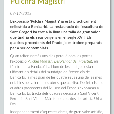
Pulchra Magistri
09/12/2013
L'exposició 'Pulchra Magistri' ja està pràcticament
enllestida a Benicarló. La restauració de l'escultura de
Sant Gregori ha tret a la llum una talla de gran valor
que tindria els seus orígens en el segle XVII. Els
quadres procedents del Prado ja es troben preparats
per a ser contemplats.
Quan falten només uns dies perquè obra les portes
l'exposició
Pulchra Magistri. L'esplendor del Maestrat
,
els
tècnics de la Fundació La Llum de les Imatges estan
ultimant els detalls del muntatge de l'exposició de
Benicarló, la més gran de les quatre seus i una de les més
notables pel valor de les obres que acollirà. De fet, els dos
quadres procedents del Museo del Prado s'exposaran a
Benicarló. Es tracta dels quadres dedicats a Sant Vicent
Ferrer i a Sant Vicent Màrtir, obra els dos de l'artista Urbà
Fos.
Independentment d'aquestes obres, de gran valor artístic,