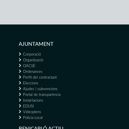
AJUNTAMENT
Corporació
Organització
OACSE
Ordenances
Perfil del contractant
Eleccions
Ajudes i subvencions
Portal de transparència
Instal·lacions
EDUSI
Videoplens
Policia Local
BENICARLÓ ACTIU