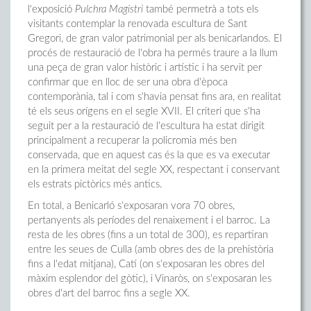
l'exposició
Pulchra Magistri
també permetrà a tots els
visitants contemplar la renovada escultura de Sant
Gregori, de gran valor patrimonial per als benicarlandos. El
procés de restauració de l'obra ha permés traure a la llum
una peça de gran valor històric i artístic i ha servit per
confirmar que en lloc de ser una obra d'època
contemporània, tal i com s'havia pensat fins ara, en realitat
té els seus orígens en el segle XVII. El criteri que s'ha
seguit per a la restauració de l'escultura ha estat dirigit
principalment a recuperar la policromia més ben
conservada, que en aquest cas és la que es va executar
en la primera meitat del segle XX, respectant i conservant
els estrats pictòrics més antics.
En total, a Benicarló s'exposaran vora 70 obres,
pertanyents als períodes del renaixement i el barroc. La
resta de les obres (fins a un total de 300), es repartiran
entre les seues de Culla (amb obres des de la prehistòria
fins a l'edat mitjana), Catí (on s'exposaran les obres del
màxim esplendor del gòtic), i Vinaròs, on s'exposaran les
obres d'art del barroc fins a segle XX.