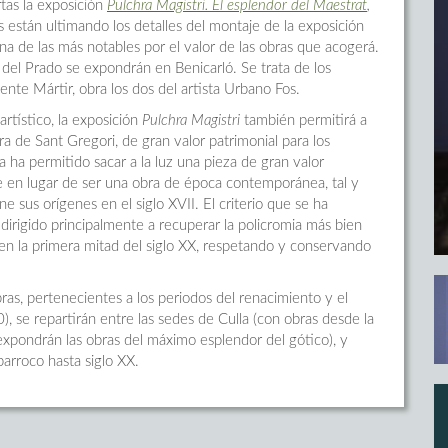
tas la exposición
Pulchra Magistri. El esplendor del Maestrat
,
 están ultimando los detalles del montaje de la exposición
na de las más notables por el valor de las obras que acogerá.
el Prado se expondrán en Benicarló. Se trata de los
nte Mártir, obra los dos del artista Urbano Fos.
rtístico, la exposición
Pulchra Magistri
también permitirá a
ra de Sant Gregori, de gran valor patrimonial para los
a ha permitido sacar a la luz una pieza de gran valor
que en lugar de ser una obra de época contemporánea, tal y
e sus orígenes en el siglo XVII. El criterio que se ha
 dirigido principalmente a recuperar la policromia más bien
en la primera mitad del siglo XX, respetando y conservando
ras, pertenecientes a los periodos del renacimiento y el
0), se repartirán entre las sedes de Culla (con obras desde la
 expondrán las obras del máximo esplendor del gótico), y
barroco hasta siglo XX.