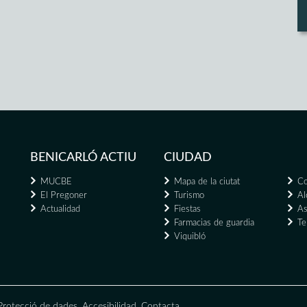
BENICARLÓ ACTIU
CIUDAD
MUCBE
Mapa de la ciutat
Co
El Pregoner
Turismo
Al
Actualidad
Fiestas
As
Farmacias de guardia
Te
Viquibló
Protecció de dades
,
Accesibilidad
,
Contacta