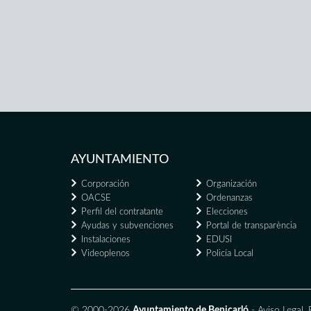
AYUNTAMIENTO
Corporación
Organización
OACSE
Ordenanzas
Perfil del contratante
Elecciones
Ayudas y subvenciones
Portal de transparència
Instalaciones
EDUSI
Videoplenos
Policía Local
© 2000-2026
Ayuntamiento de Benicarló
-
Aviso Legal
,