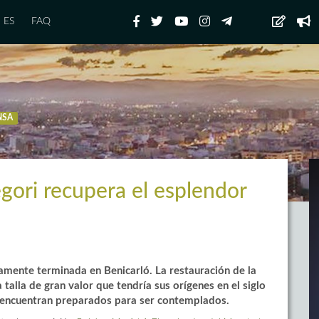
ES
FAQ
NSA
gori recupera el esplendor
camente terminada en Benicarló. La restauración de la
 talla de gran valor que tendría sus orígenes en el siglo
e encuentran preparados para ser contemplados.