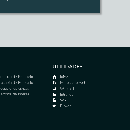
UTILIDADES
mercio de Benicarló
Inicio
cachofa de Benicarló
Mapa de la web
ociaciones cívicas
Webmail
léfonos de interés
Intranet
Wiki
El web