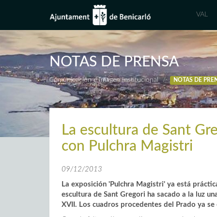
VAL
NOTAS DE PRENSA
Comunicación e Imagen Institucional
NOTAS DE PRE
La escultura de Sant Gre
con Pulchra Magistri
09/12/2013
La exposición 'Pulchra Magistri' ya está prácti
escultura de Sant Gregori ha sacado a la luz una
XVII. Los cuadros procedentes del Prado ya s