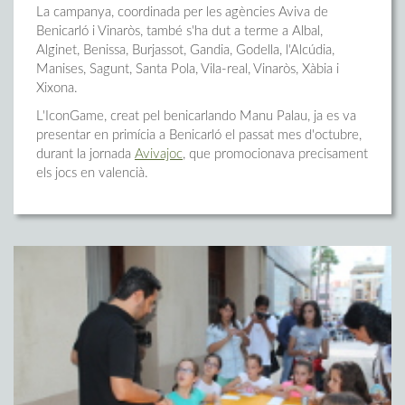
La campanya, coordinada per les agències Aviva de
Benicarló i Vinaròs, també s'ha dut a terme a Albal,
Alginet, Benissa, Burjassot, Gandia, Godella, l'Alcúdia,
Manises, Sagunt, Santa Pola, Vila-real, Vinaròs, Xàbia i
Xixona.
L'IconGame, creat pel benicarlando Manu Palau, ja es va
presentar en primícia a Benicarló el passat mes d'octubre,
durant la jornada
Avivajoc
, que promocionava precisament
els jocs en valencià.