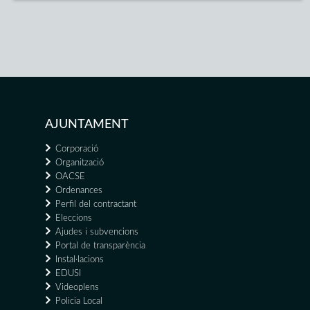
AJUNTAMENT
Corporació
Organització
OACSE
Ordenances
Perfil del contractant
Eleccions
Ajudes i subvencions
Portal de transparència
Instal·lacions
EDUSI
Videoplens
Policia Local