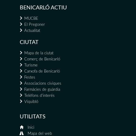
BENICARLÓ ACTIU
MUCBE
El Pregoner
Actualitat
CIUTAT
Mapa de la ciutat
Comerç de Benicarló
Turisme
Carxofa de Benicarló
Festes
Associacions cíviques
Farmàcies de guàrdia
Telèfons d'interés
Viquibló
UTILITATS
Inici
Mapa del web