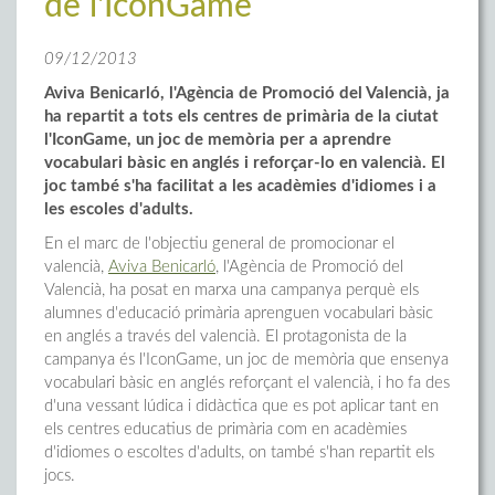
de l'IconGame
09/12/2013
Aviva Benicarló, l'Agència de Promoció del Valencià, ja
ha repartit a tots els centres de primària de la ciutat
l'IconGame, un joc de memòria per a aprendre
vocabulari bàsic en anglés i reforçar-lo en valencià. El
joc també s'ha facilitat a les acadèmies d'idiomes i a
les escoles d'adults.
En el marc de l'objectiu general de promocionar el
valencià,
Aviva Benicarló
, l'Agència de Promoció del
Valencià, ha posat en marxa una campanya perquè els
alumnes d'educació primària aprenguen vocabulari bàsic
en anglés a través del valencià. El protagonista de la
campanya és l'IconGame, un joc de memòria que ensenya
vocabulari bàsic en anglés reforçant el valencià, i ho fa des
d'una vessant lúdica i didàctica que es pot aplicar tant en
els centres educatius de primària com en acadèmies
d'idiomes o escoltes d'adults, on també s'han repartit els
jocs.