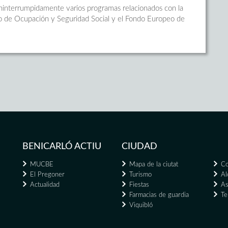
ininterrumpidamente varios programas relacionados con la
erio de Ocupación y Seguridad Social y el Fondo Europeo de
BENICARLÓ ACTIU
CIUDAD
MUCBE
Mapa de la ciutat
Co
El Pregoner
Turismo
Al
Actualidad
Fiestas
As
Farmacias de guardia
Te
Viquibló