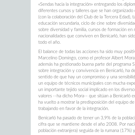
«Sendas hacia la integración» entregando los diplom
diferentes cursos y talleres que se han organizado 
(con la colaboración del Club de la Tercera Edad), t
educación secundaria, ciclo de cine sobre diversidad
sobre diversidad y familia, cursos de formación en 
nacionalidades que conviven en Benicarló, han sid
todo el año.
El balance de todas las acciones ha sido muy positivo
Marcelino Domingo, como el profesor Albert Mora, 
además ha gestionado buena parte del programa S
sobre integración y convivencia en Benicarló, ha d
sentido de que hay un compromiso y una sensibilida
un equipo de técnicos municipales con mucha expe
un importante tejido social implicado en los divers
valores --ha dicho Mora-- que sitúan a Benicarló en 
ha vuelto a mostrar la predisposición del equipo d
trabajando en favor de la integración.
Benicarló ha pasado de tener un 3,9% de la pobla
cifra que se mantiene desde el año 2008. Por naci
población extranjera) seguida de la rumana (17%) y