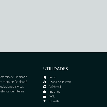
UTILIDADES
mercio de Benicarló
Inicio
cachofa de Benicarló
Mapa de la web
ociaciones cívicas
Webmail
léfonos de interés
Intranet
Wiki
El web