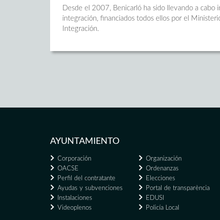
Desde el 2007, Benicarló ha sido llevando a cabo 
integración, financiados todos ellos por el Minist
Integración.
AYUNTAMIENTO
Corporación
Organización
OACSE
Ordenanzas
Perfil del contratante
Elecciones
Ayudas y subvenciones
Portal de transparència
Instalaciones
EDUSI
Videoplenos
Policía Local