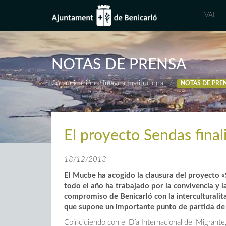
VAL
NOTAS DE PRENSA
Comunicación e Imagen Institucional
NOTAS DE PRE
El proyecto Sendas final
18/12/2013
El Mucbe ha acogido la clausura del proyecto «
todo el año ha trabajado por la convivencia y la
compromiso de Benicarló con la interculturalit
que supone un importante punto de partida de c
Coincidiendo con el Día Internacional del Migrante,