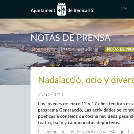
VAL
NOTAS DE PRENSA
Comunicación e Imagen Institucional
NOTAS DE PRE
Nadalacció, ocio y dive
20/12/2013
Los jóvenes de entre 12 y 17 años tendrán esta
programa Generacció. Las actividades se conce
poéticas a consejos de cocina navideña pasand
teatro, baile y campeonatos deportivos.
La segunda edición de Nadalacció ya está aquí. Est