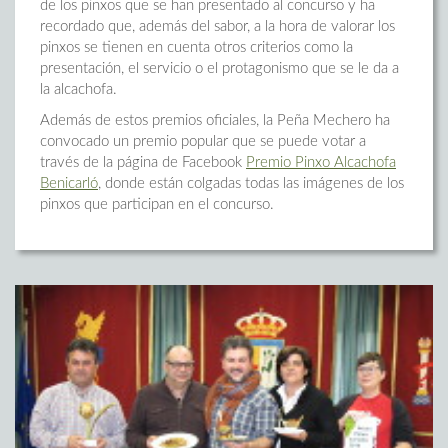
de los pinxos que se han presentado al concurso y ha
recordado que, además del sabor, a la hora de valorar los
pinxos se tienen en cuenta otros criterios como la
presentación, el servicio o el protagonismo que se le da a
la alcachofa.
Además de estos premios oficiales, la Peña Mechero ha
convocado un premio popular que se puede votar a
través de la página de Facebook
Premio Pinxo Alcachofa
Benicarló
, donde están colgadas todas las imágenes de los
pinxos que participan en el concurso.