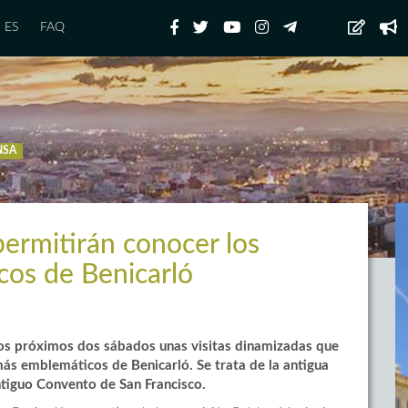
ES
FAQ
NSA
permitirán conocer los
cos de Benicarló
los próximos dos sábados unas visitas dinamizadas que
 más emblemáticos de Benicarló. Se trata de la antigua
ntiguo Convento de San Francisco.