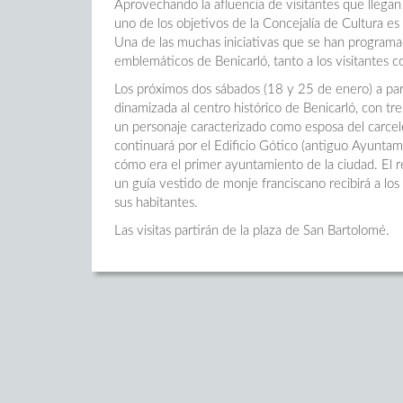
Aprovechando la afluencia de visitantes que llegan
uno de los objetivos de la Concejalía de Cultura es 
Una de las muchas iniciativas que se han programad
emblemáticos de Benicarló, tanto a los visitantes 
Los próximos dos sábados (18 y 25 de enero) a part
dinamizada al centro histórico de Benicarló, con tr
un personaje caracterizado como esposa del carcelero
continuará por el Edificio Gótico (antiguo Ayuntam
cómo era el primer ayuntamiento de la ciudad. El r
un guía vestido de monje franciscano recibirá a los vi
sus habitantes.
Las visitas partirán de la plaza de San Bartolomé.