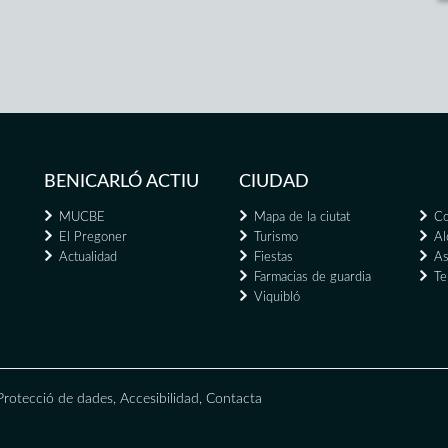
BENICARLÓ ACTIU
CIUDAD
MUCBE
Mapa de la ciutat
Co
El Pregoner
Turismo
Al
Actualidad
Fiestas
As
Farmacias de guardia
Te
Viquibló
Protecció de dades
,
Accesibilidad
,
Contacta