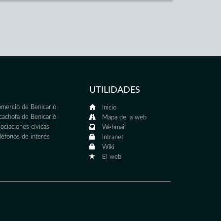
UTILIDADES
mercio de Benicarló
Inicio
cachofa de Benicarló
Mapa de la web
ociaciones cívicas
Webmail
léfonos de interés
Intranet
Wiki
El web