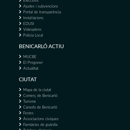
Eleccions
Ajudes i subvencions
Portal de transparència
Instal·lacions
EDUSI
Videoplens
Policia Local
BENICARLÓ ACTIU
MUCBE
El Pregoner
Actualitat
CIUTAT
Mapa de la ciutat
Comerç de Benicarló
Turisme
Carxofa de Benicarló
Festes
Associacions cíviques
Farmàcies de guàrdia