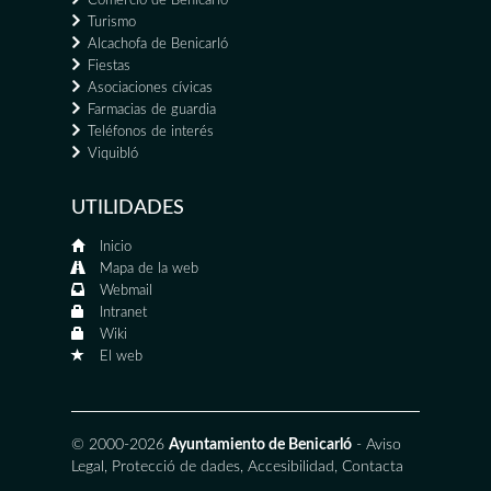
Comercio de Benicarló
Turismo
Alcachofa de Benicarló
Fiestas
Asociaciones cívicas
Farmacias de guardia
Teléfonos de interés
Viquibló
UTILIDADES
Inicio
Mapa de la web
Webmail
Intranet
Wiki
El web
© 2000-2026
Ayuntamiento de Benicarló
-
Aviso
Legal
,
Protecció de dades
,
Accesibilidad
,
Contacta