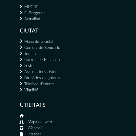
MUCBE
El Pregoner
Actualitat
CIUTAT
Mapa de la ciutat
Comerç de Benicarló
Turisme
Carxofa de Benicarló
Festes
Associacions cíviques
Farmàcies de guàrdia
Telèfons d'interés
Viquibló
UTILITATS
Inici
Mapa del web
Webmail
Intranet