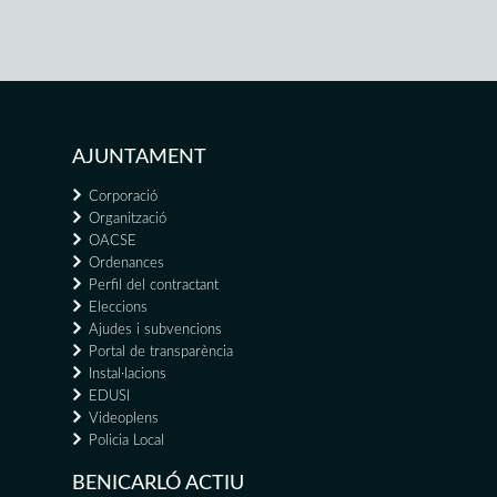
AJUNTAMENT
Corporació
Organització
OACSE
Ordenances
Perfil del contractant
Eleccions
Ajudes i subvencions
Portal de transparència
Instal·lacions
EDUSI
Videoplens
Policia Local
BENICARLÓ ACTIU