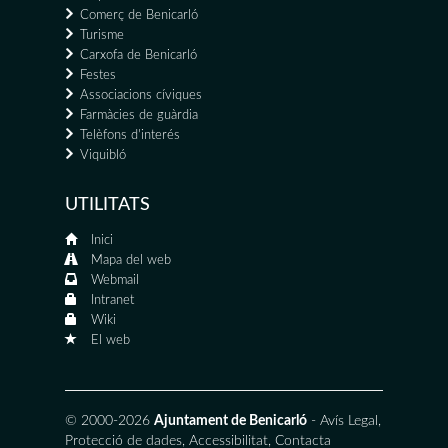
Comerç de Benicarló
Turisme
Carxofa de Benicarló
Festes
Associacions cíviques
Farmàcies de guàrdia
Telèfons d'interés
Viquibló
UTILITATS
Inici
Mapa del web
Webmail
Intranet
Wiki
El web
© 2000-2026
Ajuntament de Benicarló
-
Avís Legal
,
Protecció de dades
,
Accessibilitat
,
Contacta