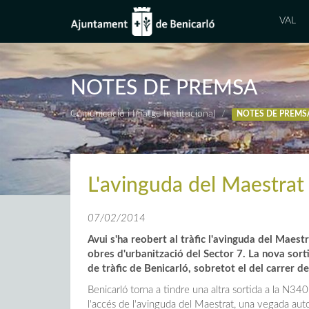
VAL
NOTES DE PREMSA
Comunicació i Imatge Institucional
NOTES DE PREMS
L'avinguda del Maestrat e
07/02/2014
Avui s'ha reobert al tràfic l'avinguda del Maes
obres d'urbanització del Sector 7. La nova so
de tràfic de Benicarló, sobretot el del carrer d
Benicarló torna a tindre una altra sortida a la N34
l'accés de l'avinguda del Maestrat, una vegada autor