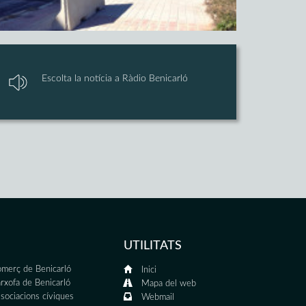
Escolta la notícia a Ràdio Benicarló
UTILITATS
merç de Benicarló
Inici
rxofa de Benicarló
Mapa del web
sociacions cíviques
Webmail