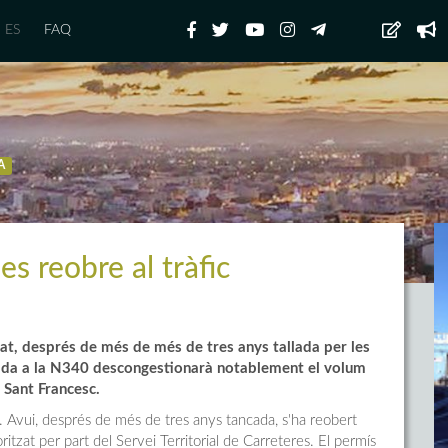
ES
FAQ
A
s reobre al tràfic
trat, després de més de més de tres anys tallada per les
rtida a la N340 descongestionarà notablement el volum
e Sant Francesc.
0. Avui, després de més de tres anys tancada, s'ha reobert
itzat per part del Servei Territorial de Carreteres. El permís