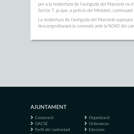
per a la reobertura de l'avinguda del Maestrat no in
Sector 7, ja que, a petició del Ministeri, continuarà
La reobertura de l'avinguda del Maestrat suposarà un
descongestionarà la connexió amb la N340 del carr
AJUNTAMENT
Corporació
Organització
OACSE
Ordenances
Perfil del contractant
Eleccions