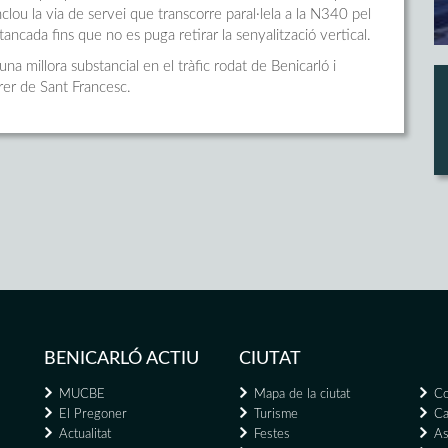
clou la via de servei que transcorre paral·lela a la N340 pel
 tancada fins que no es puga retirar la senyalització vertical.
a millora substancial en el tràfic rodat de Benicarló i
er de Sant Francesc.
BENICARLÓ ACTIU
CIUTAT
MUCBE
Mapa de la ciutat
Co
El Pregoner
Turisme
Ca
Actualitat
Festes
As