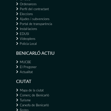
Ordenances
Perfil del contractant
Eleccions
Ajudes i subvencions
Portal de transparència
Instal·lacions
EDUSI
Videoplens
Policia Local
BENICARLÓ ACTIU
MUCBE
El Pregoner
Actualitat
CIUTAT
Mapa de la ciutat
Comerç de Benicarló
Turisme
Carxofa de Benicarló
Festes