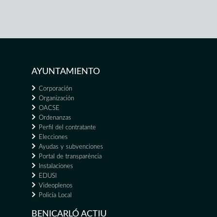
AYUNTAMIENTO
Corporación
Organización
OACSE
Ordenanzas
Perfil del contratante
Elecciones
Ayudas y subvenciones
Portal de transparència
Instalaciones
EDUSI
Videoplenos
Policía Local
BENICARLÓ ACTIU