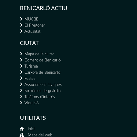
BENICARLÓ ACTIU
MUCBE
El Pregoner
Actualitat
CIUTAT
Mapa de la ciutat
Comerç de Benicarló
Turisme
Carxofa de Benicarló
Festes
Associacions cíviques
Farmàcies de guàrdia
Telèfons d'interés
Viquibló
UTILITATS
Inici
Mapa del web