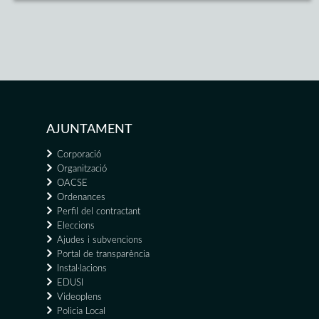
AJUNTAMENT
Corporació
Organització
OACSE
Ordenances
Perfil del contractant
Eleccions
Ajudes i subvencions
Portal de transparència
Instal·lacions
EDUSI
Videoplens
Policia Local