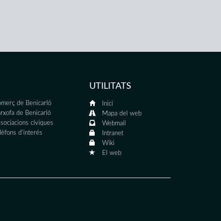
UTILITATS
merç de Benicarló
Inici
rxofa de Benicarló
Mapa del web
sociacions cíviques
Webmail
lèfons d'interés
Intranet
Wiki
El web