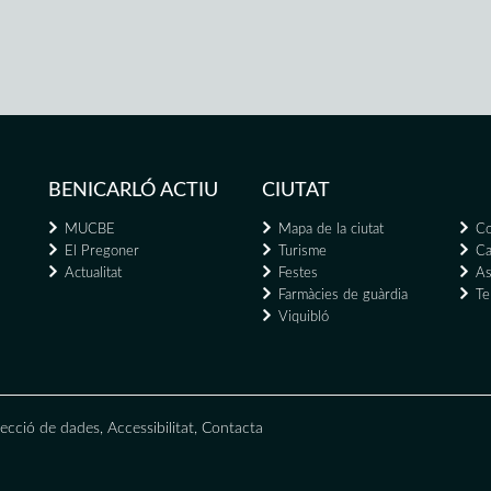
BENICARLÓ ACTIU
CIUTAT
MUCBE
Mapa de la ciutat
Co
El Pregoner
Turisme
Ca
Actualitat
Festes
As
Farmàcies de guàrdia
Te
Viquibló
ecció de dades
,
Accessibilitat
,
Contacta