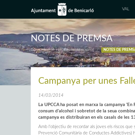
VAL
NOTES DE PREMSA
Comunicació i Imatge Institucional
NOTES DE PREMS
Campanya per unes Fall
14/03/2014
La UPCCA ha posat en marxa la campanya 'En Fall
consum d'alcohol i sobretot de la seua combinac
campanya es distribuiran en els casals de les 1
Amb l'objectiu de recordar als joves els riscos qu
Prevenció Comunitària de Conductes Addictives) ha 