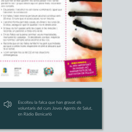
Escolteu la falca que han gravat els
voluntaris del curs Joves Agents de Salut,
en Ràdio Benicarló