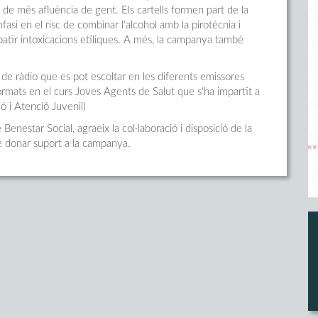
 de més afluència de gent. Els cartells formen part de la
asi en el risc de combinar l'alcohol amb la pirotècnia i
 patir intoxicacions etíliques. A més, la campanya també
 ràdio que es pot escoltar en les diferents emissores
ormats en el curs Joves Agents de Salut que s'ha impartit a
ó i Atenció Juvenil)
nestar Social, agraeix la col·laboració i disposició de la
de donar suport a la campanya.