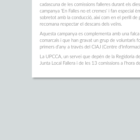
cadascuna de les comissions falleres durant els dies
campanya 'En Falles no et cremes' i fan especial èmf
sobretot amb la conducció, així com en el perill de
recomana respectar el descans dels veïns.
Aquesta campanya es complementa amb una falca de
comarcals i que han gravat un grup de voluntaris f
primers d'any a través del CIAJ (Centre d'Informaci
La UPCCA, un servei que depén de la Regidoria de Be
Junta Local Fallera i de les 13 comissions a l'hora 