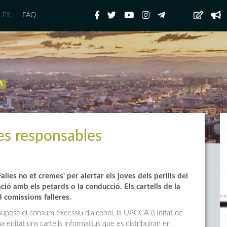
ES
FAQ
A
es responsables
es no et cremes' per alertar els joves dels perills del
ió amb els petards o la conducció. Els cartells de la
3 comissions falleres.
e suposa el consum excessiu d'alcohol, la UPCCA (Unitat de
editat uns cartells informatius que es distribuiran en