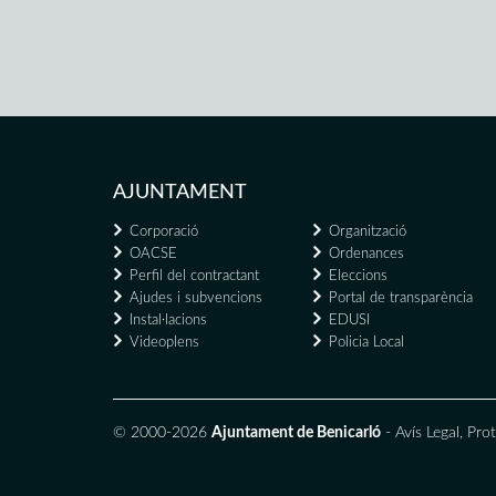
AJUNTAMENT
Corporació
Organització
OACSE
Ordenances
Perfil del contractant
Eleccions
Ajudes i subvencions
Portal de transparència
Instal·lacions
EDUSI
Videoplens
Policia Local
© 2000-2026
Ajuntament de Benicarló
-
Avís Legal
,
Prot