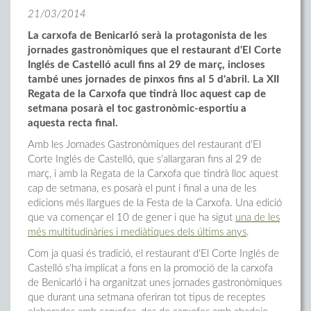
21/03/2014
La carxofa de Benicarló serà la protagonista de les
jornades gastronòmiques que el restaurant d'El Corte
Inglés de Castelló acull fins al 29 de març, incloses
també unes jornades de pinxos fins al 5 d'abril. La XII
Regata de la Carxofa que tindrà lloc aquest cap de
setmana posarà el toc gastronòmic-esportiu a
aquesta recta final.
Amb les Jornades Gastronòmiques del restaurant d'El
Corte Inglés de Castelló, que s'allargaran fins al 29 de
març, i amb la Regata de la Carxofa que tindrà lloc aquest
cap de setmana, es posarà el punt i final a una de les
edicions més llargues de la Festa de la Carxofa. Una edició
que va començar el 10 de gener i que ha sigut
una de les
més multitudinàries i mediàtiques dels últims anys
.
Com ja quasi és tradició, el restaurant d'El Corte Inglés de
Castelló s'ha implicat a fons en la promoció de la carxofa
de Benicarló i ha organitzat unes jornades gastronòmiques
que durant una setmana oferiran tot tipus de receptes