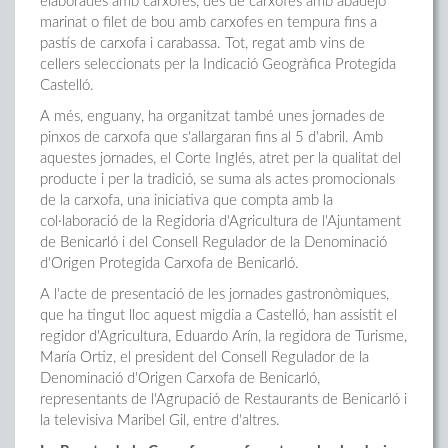
elaborades amb carxofes, des de carxofes amb abadejo
marinat o filet de bou amb carxofes en tempura fins a
pastís de carxofa i carabassa. Tot, regat amb vins de
cellers seleccionats per la Indicació Geogràfica Protegida
Castelló.
A més, enguany, ha organitzat també unes jornades de
pinxos de carxofa que s'allargaran fins al 5 d'abril. Amb
aquestes jornades, el Corte Inglés, atret per la qualitat del
producte i per la tradició, se suma als actes promocionals
de la carxofa, una iniciativa que compta amb la
col·laboració de la Regidoria d'Agricultura de l'Ajuntament
de Benicarló i del Consell Regulador de la Denominació
d'Origen Protegida Carxofa de Benicarló.
A l'acte de presentació de les jornades gastronòmiques,
que ha tingut lloc aquest migdia a Castelló, han assistit el
regidor d'Agricultura, Eduardo Arín, la regidora de Turisme,
María Ortiz, el president del Consell Regulador de la
Denominació d'Origen Carxofa de Benicarló,
representants de l'Agrupació de Restaurants de Benicarló i
la televisiva Maribel Gil, entre d'altres.