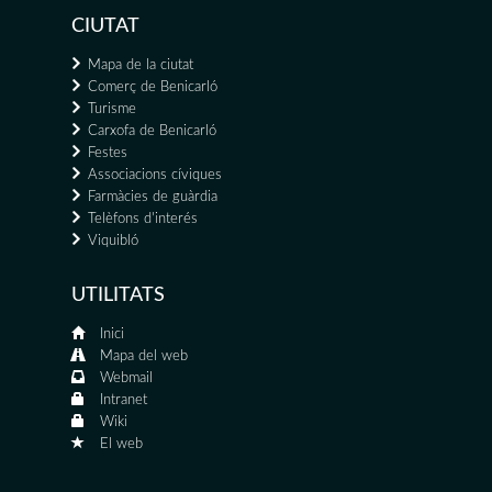
CIUTAT
Mapa de la ciutat
Comerç de Benicarló
Turisme
Carxofa de Benicarló
Festes
Associacions cíviques
Farmàcies de guàrdia
Telèfons d'interés
Viquibló
UTILITATS
Inici
Mapa del web
Webmail
Intranet
Wiki
El web