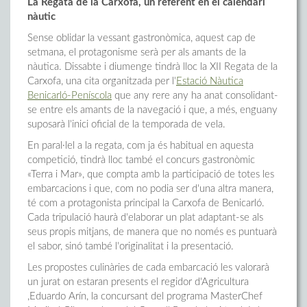
La Regata de la Carxofa, un referent en el calendari
nàutic
Sense oblidar la vessant gastronòmica, aquest cap de
setmana, el protagonisme serà per als amants de la
nàutica. Dissabte i diumenge tindrà lloc la XII Regata de la
Carxofa, una cita organitzada per l'
Estació Nàutica
Benicarló-Peníscola
que any rere any ha anat consolidant-
se entre els amants de la navegació i que, a més, enguany
suposarà l'inici oficial de la temporada de vela.
En paral·lel a la regata, com ja és habitual en aquesta
competició, tindrà lloc també el concurs gastronòmic
«Terra i Mar», que compta amb la participació de totes les
embarcacions i que, com no podia ser d'una altra manera,
té com a protagonista principal la Carxofa de Benicarló.
Cada tripulació haurà d'elaborar un plat adaptant-se als
seus propis mitjans, de manera que no només es puntuarà
el sabor, sinó també l'originalitat i la presentació.
Les propostes culinàries de cada embarcació les valorarà
un jurat on estaran presents el regidor d'Agricultura
,Eduardo Arín, la concursant del programa MasterChef