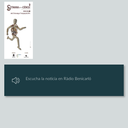
Escucha la noticia en Ràdio Benicarló