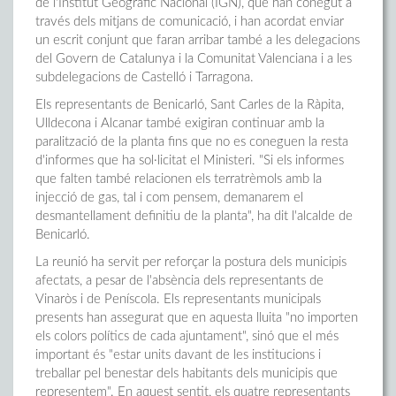
de l'Institut Geogràfic Nacional (IGN), que han conegut a
través dels mitjans de comunicació, i han acordat enviar
un escrit conjunt que faran arribar també a les delegacions
del Govern de Catalunya i la Comunitat Valenciana i a les
subdelegacions de Castelló i Tarragona.
Els representants de Benicarló, Sant Carles de la Ràpita,
Ulldecona i Alcanar també exigiran continuar amb la
paralització de la planta fins que no es coneguen la resta
d'informes que ha sol·licitat el Ministeri. "Si els informes
que falten també relacionen els terratrèmols amb la
injecció de gas, tal i com pensem, demanarem el
desmantellament definitiu de la planta", ha dit l'alcalde de
Benicarló.
La reunió ha servit per reforçar la postura dels municipis
afectats, a pesar de l'absència dels representants de
Vinaròs i de Peníscola. Els representants municipals
presents han assegurat que en aquesta lluita "no importen
els colors polítics de cada ajuntament", sinó que el més
important és "estar units davant de les institucions i
treballar pel benestar dels habitants dels municipis que
representem". En aquest sentit, els quatre representants