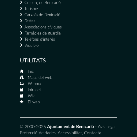
Comerç de Benicarló
Turisme
Carxofa de Benicarló
Festes
Associacions cíviques
Farmàcies de guàrdia
Telèfons d'interés
Viquibló
UTILITATS
Inici
Mapa del web
Webmail
Intranet
Wiki
El web
© 2000-2026
Ajuntament de Benicarló
-
Avís Legal
,
Protecció de dades
,
Accessibilitat
,
Contacta