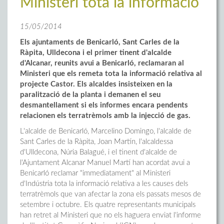
Ministeri tota la informació
15/05/2014
Els ajuntaments de Benicarló, Sant Carles de la
Ràpita, Ulldecona i el primer tinent d'alcalde
d'Alcanar, reunits avui a Benicarló, reclamaran al
Ministeri que els remeta tota la informació relativa al
projecte Castor. Els alcaldes insisteixen en la
paralització de la planta i demanen el seu
desmantellament si els informes encara pendents
relacionen els terratrèmols amb la injecció de gas.
L'alcalde de Benicarló, Marcelino Domingo, l'alcalde de
Sant Carles de la Ràpita, Joan Martín, l'alcaldessa
d'Ulldecona, Núria Balagué, i el tinent d'alcalde de
l'Ajuntament Alcanar Manuel Martí han acordat avui a
Benicarló reclamar "immediatament" al Ministeri
d'Indústria tota la informació relativa a les causes dels
terratrèmols que van afectar la zona els passats mesos de
setembre i octubre. Els quatre representants municipals
han retret al Ministeri que no els haguera enviat l'informe