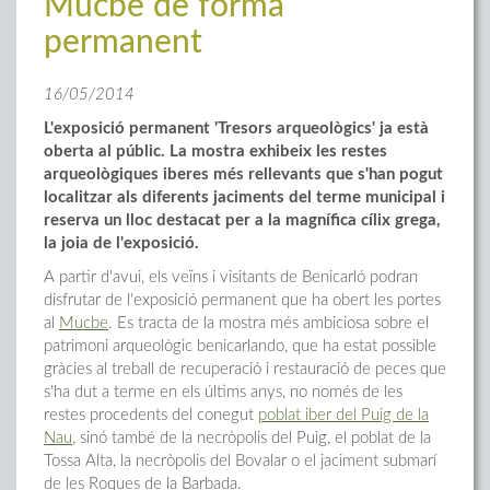
Mucbe de forma
permanent
16/05/2014
L'exposició permanent 'Tresors arqueològics' ja està
oberta al públic. La mostra exhibeix les restes
arqueològiques iberes més rellevants que s'han pogut
localitzar als diferents jaciments del terme municipal i
reserva un lloc destacat per a la magnífica cílix grega,
la joia de l'exposició.
A partir d'avui, els veïns i visitants de Benicarló podran
disfrutar de l'exposició permanent que ha obert les portes
al
Mucbe
. Es tracta de la mostra més ambiciosa sobre el
patrimoni arqueològic benicarlando, que ha estat possible
gràcies al treball de recuperació i restauració de peces que
s'ha dut a terme en els últims anys, no només de les
restes procedents del conegut
poblat iber del Puig de la
Nau
, sinó també de la necròpolis del Puig, el poblat de la
Tossa Alta, la necròpolis del Bovalar o el jaciment submarí
de les Roques de la Barbada.