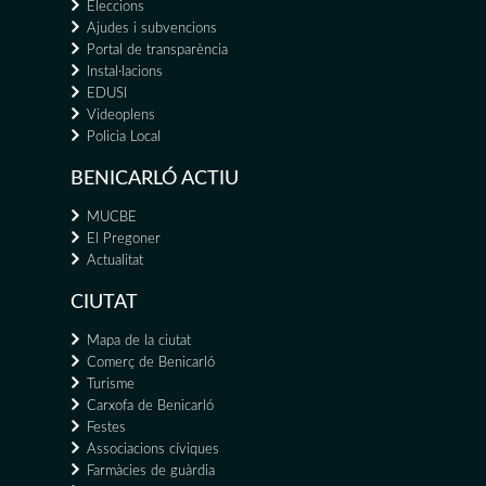
Eleccions
Ajudes i subvencions
Portal de transparència
Instal·lacions
EDUSI
Videoplens
Policia Local
BENICARLÓ ACTIU
MUCBE
El Pregoner
Actualitat
CIUTAT
Mapa de la ciutat
Comerç de Benicarló
Turisme
Carxofa de Benicarló
Festes
Associacions cíviques
Farmàcies de guàrdia