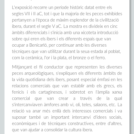
L'exposició recorre un període històric datat entre els
segles VII i II aC, tot i que la majoria de les peces exhibides
pertanyen a l'època de màxim esplendor de la civilització
ibera, durant el segle V aC. La mostra es divideix en cinc
àmbits diferenciats i s'inicia amb una xicoteta introducció
sobre qui eren els ibers i els diferents espais que van
ocupar a Benicarló, per continuar amb les diverses
tècniques que van utilitzar durant la seua estada al poblat,
com la ceràmica, l'or i la plata, el bronze o el ferro.
Mitjançant el fil conductor que representen les diverses
peces arqueològiques, s'expliquen els diferents àmbits de
la vida quotidiana dels ibers, posant especial èmfasi en les
relacions comercials que van establir amb els grecs, els
fenicis i els cartaginesos, i sobretot en l'àmplia xarxa
comercial que van crear a través de la qual
s'intercanviaven àmfores amb vi, oli, teles, salaons, etc. La
relació va anar més enllà dels interessos comercials i va
suposar també un important intercanvi d'idees socials,
econòmiques i de tècniques constructives, entre d'altres,
que van ajudar a consolidar la cultura ibera.