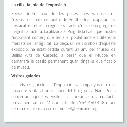
La cílix, la joia de l'exposició
Sense dubte, una de les peces més valuoses de
l'exposició, la cílix del pintor de Penthesilea, ocupa un lloc
destacat en el recorregut. Es tracta d'una copa grega de
magnífica factura, localitzada al Puig de la Nau, que mostra
l'important comerç que tenia el poblat amb els diferents
mercats de l'antiguitat. La peça, un dels símbols d'aquesta
exposició, ha estat cedida durant un any pel Museu de
Belles Arts de Castelló, a pesar que el Mucbe en
demanarà la cessió permanent quan tinga la qualificació
de museu.
Visites guiades
Les visites guiades a l'exposició s'acompanyaran d'una
posterior visita al poblat iber del Puig de la Nau. Per a
concertar aquestes visites cal posar-se en contacte
prèviament amb el Mucbe al telèfon 964 460 448 o per
correu electrònic a correu.mucbe@benicarlo.org