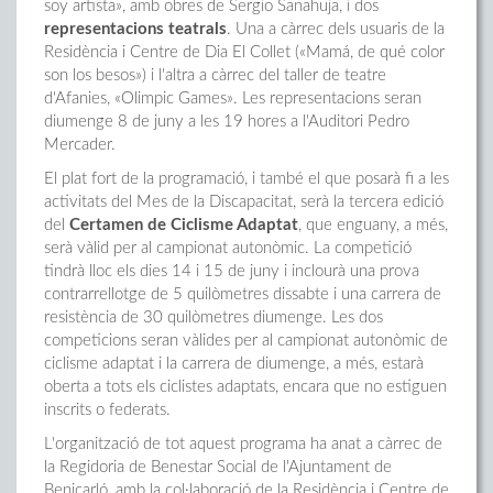
soy artista», amb obres de Sergio Sanahuja, i dos
representacions teatrals
. Una a càrrec dels usuaris de la
Residència i Centre de Dia El Collet («Mamá, de qué color
son los besos») i l'altra a càrrec del taller de teatre
d'Afanies, «Olimpic Games». Les representacions seran
diumenge 8 de juny a les 19 hores a l'Auditori Pedro
Mercader.
El plat fort de la programació, i també el que posarà fi a les
activitats del Mes de la Discapacitat, serà la tercera edició
del
Certamen de Ciclisme Adaptat
, que enguany, a més,
serà vàlid per al campionat autonòmic. La competició
tindrà lloc els dies 14 i 15 de juny i inclourà una prova
contrarrellotge de 5 quilòmetres dissabte i una carrera de
resistència de 30 quilòmetres diumenge. Les dos
competicions seran vàlides per al campionat autonòmic de
ciclisme adaptat i la carrera de diumenge, a més, estarà
oberta a tots els ciclistes adaptats, encara que no estiguen
inscrits o federats.
L'organització de tot aquest programa ha anat a càrrec de
la Regidoria de Benestar Social de l'Ajuntament de
Benicarló, amb la col·laboració de la Residència i Centre de