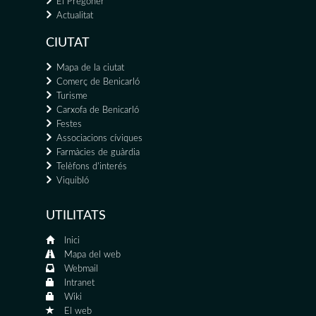
El Pregoner
Actualitat
CIUTAT
Mapa de la ciutat
Comerç de Benicarló
Turisme
Carxofa de Benicarló
Festes
Associacions cíviques
Farmàcies de guàrdia
Telèfons d'interés
Viquibló
UTILITATS
Inici
Mapa del web
Webmail
Intranet
Wiki
El web