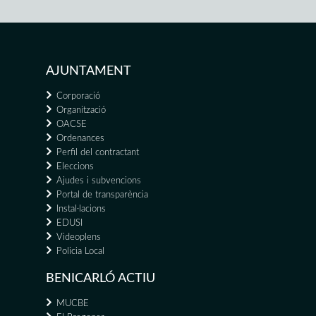
AJUNTAMENT
Corporació
Organització
OACSE
Ordenances
Perfil del contractant
Eleccions
Ajudes i subvencions
Portal de transparència
Instal·lacions
EDUSI
Videoplens
Policia Local
BENICARLÓ ACTIU
MUCBE