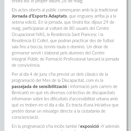
tindrà lloc el proper dilluns 26 de maig.
Els actes oberts al públic començaran amb la ja tradicional
Jornada d'Esports Adaptats
, que enguany arriba ja a la
setena edició. En la jornada, que tindrà lloc dijous 29 de
maig, participaran al voltant de 80 usuaris del Centre
Ocupacional IVAS, la Residència Sant Francesc i la
Residència El Collet, que podran practicar des de futbol
sala fins a boccia, tennis-taula o dominó. Un dinar de
germanor servit i elaborat pels alumnes del Centre
Integrat Públic de Formació Professional tancarà la jornada
de convivència.
Per al dia 4 de juny s'ha previst un dels clàssics de la
programació del Mes de la Discapacitat, com és la
passejada de sensibilització
i informació pels carrers de
Benicarló en què els diversos col·lectius de discapacitats
informaran sobre les dificultats d'accessibilitat urbana amb
què es troben en el dia a dia. Es tracta d'una iniciativa que
pretén donar un missatge directe a la ciutadania de
conscienciació.
En la programació s'ha inclòs també l'
exposició
«Y además