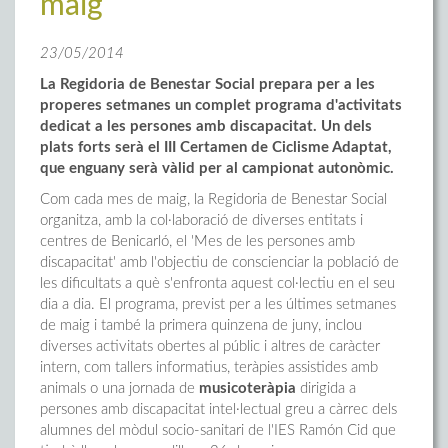
maig
23/05/2014
La Regidoria de Benestar Social prepara per a les
properes setmanes un complet programa d'activitats
dedicat a les persones amb discapacitat. Un dels
plats forts serà el III Certamen de Ciclisme Adaptat,
que enguany serà vàlid per al campionat autonòmic.
Com cada mes de maig, la Regidoria de Benestar Social
organitza, amb la col·laboració de diverses entitats i
centres de Benicarló, el 'Mes de les persones amb
discapacitat' amb l'objectiu de conscienciar la població de
les dificultats a què s'enfronta aquest col·lectiu en el seu
dia a dia. El programa, previst per a les últimes setmanes
de maig i també la primera quinzena de juny, inclou
diverses activitats obertes al públic i altres de caràcter
intern, com tallers informatius, teràpies assistides amb
animals o una jornada de
musicoteràpia
dirigida a
persones amb discapacitat intel·lectual greu a càrrec dels
alumnes del mòdul socio-sanitari de l'IES Ramón Cid que