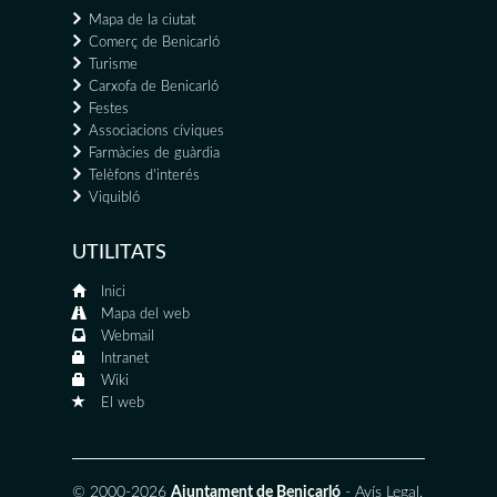
Mapa de la ciutat
Comerç de Benicarló
Turisme
Carxofa de Benicarló
Festes
Associacions cíviques
Farmàcies de guàrdia
Telèfons d'interés
Viquibló
UTILITATS
Inici
Mapa del web
Webmail
Intranet
Wiki
El web
© 2000-2026
Ajuntament de Benicarló
-
Avís Legal
,