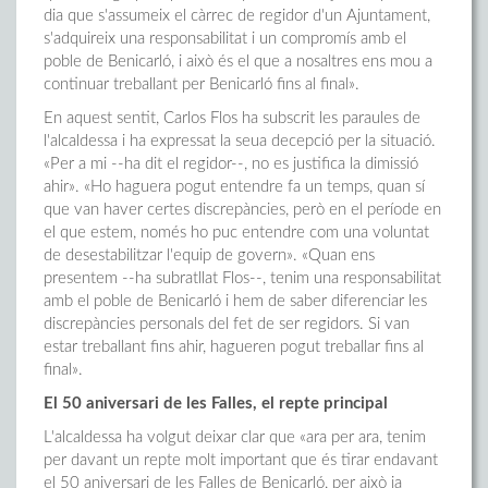
dia que s'assumeix el càrrec de regidor d'un Ajuntament,
s'adquireix una responsabilitat i un compromís amb el
poble de Benicarló, i això és el que a nosaltres ens mou a
continuar treballant per Benicarló fins al final».
En aquest sentit, Carlos Flos ha subscrit les paraules de
l'alcaldessa i ha expressat la seua decepció per la situació.
«Per a mi --ha dit el regidor--, no es justifica la dimissió
ahir». «Ho haguera pogut entendre fa un temps, quan sí
que van haver certes discrepàncies, però en el període en
el que estem, només ho puc entendre com una voluntat
de desestabilitzar l'equip de govern». «Quan ens
presentem --ha subratllat Flos--, tenim una responsabilitat
amb el poble de Benicarló i hem de saber diferenciar les
discrepàncies personals del fet de ser regidors. Si van
estar treballant fins ahir, hagueren pogut treballar fins al
final».
El 50 aniversari de les Falles, el repte principal
L'alcaldessa ha volgut deixar clar que «ara per ara, tenim
per davant un repte molt important que és tirar endavant
el 50 aniversari de les Falles de Benicarló, per això ja