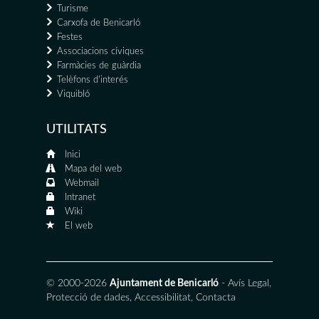
Turisme
Carxofa de Benicarló
Festes
Associacions cíviques
Farmàcies de guàrdia
Telèfons d'interés
Viquibló
UTILITATS
Inici
Mapa del web
Webmail
Intranet
Wiki
El web
© 2000-2026
Ajuntament de Benicarló
-
Avís Legal
,
Protecció de dades
,
Accessibilitat
,
Contacta