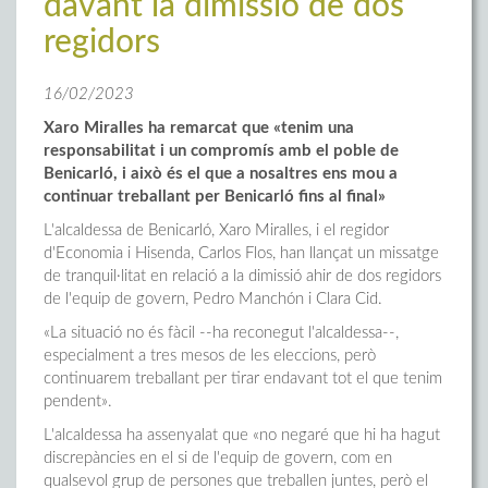
davant la dimissió de dos
regidors
16/02/2023
Xaro Miralles ha remarcat que «tenim una
responsabilitat i un compromís amb el poble de
Benicarló, i això és el que a nosaltres ens mou a
continuar treballant per Benicarló fins al final»
L'alcaldessa de Benicarló, Xaro Miralles, i el regidor
d'Economia i Hisenda, Carlos Flos, han llançat un missatge
de tranquil·litat en relació a la dimissió ahir de dos regidors
de l'equip de govern, Pedro Manchón i Clara Cid.
«La situació no és fàcil --ha reconegut l'alcaldessa--,
especialment a tres mesos de les eleccions, però
continuarem treballant per tirar endavant tot el que tenim
pendent».
L'alcaldessa ha assenyalat que «no negaré que hi ha hagut
discrepàncies en el si de l'equip de govern, com en
qualsevol grup de persones que treballen juntes, però el