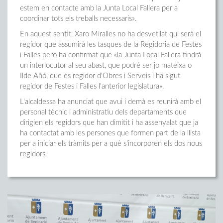
estem en contacte amb la Junta Local Fallera per a
coordinar tots els treballs necessaris».
En aquest sentit, Xaro Miralles no ha desvetllat qui serà el
regidor que assumirà les tasques de la Regidoria de Festes
i Falles però ha confirmat que «la Junta Local Fallera tindrà
un interlocutor al seu abast, que podré ser jo mateixa o
Ilde Añó, que és regidor d'Obres i Serveis i ha sigut
regidor de Festes i Falles l'anterior legislatura».
L'alcaldessa ha anunciat que avui i demà es reunirà amb el
personal tècnic i administratiu dels departaments que
dirigien els regidors que han dimitit i ha assenyalat que ja
ha contactat amb les persones que formen part de la llista
per a iniciar els tràmits per a què s'incorporen els dos nous
regidors.