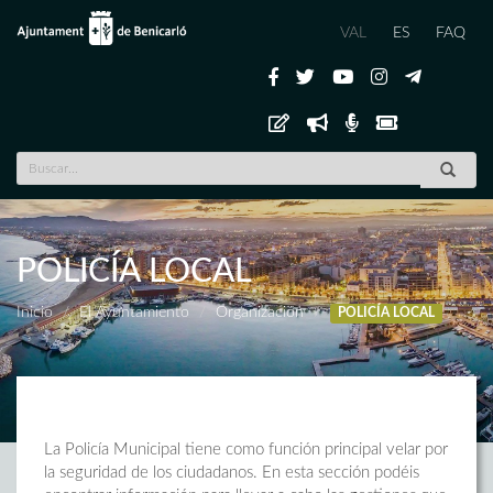
VAL
ES
FAQ
POLICÍA LOCAL
Inicio
El Ayuntamiento
Organización
POLICÍA LOCAL
La Policía Municipal tiene como función principal velar por
la seguridad de los ciudadanos. En esta sección podéis