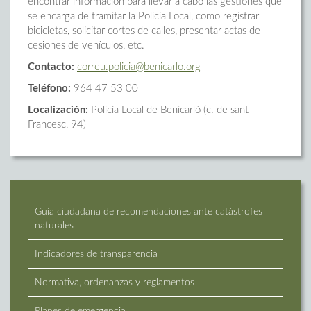
encontrar información para llevar a cabo las gestiones que
se encarga de tramitar la Policía Local, como registrar
bicicletas, solicitar cortes de calles, presentar actas de
cesiones de vehículos, etc.
Contacto:
correu.policia@benicarlo.org
Teléfono:
964 47 53 00
Localización:
Policía Local de Benicarló (c. de sant
Francesc, 94)
Guía ciudadana de recomendaciones ante catástrofes
naturales
Indicadores de transparencia
Normativa, ordenanzas y reglamentos