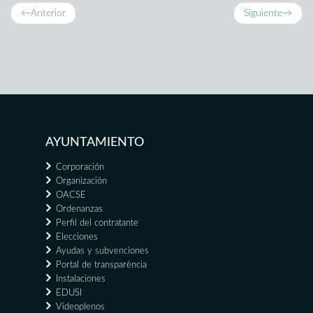
←
Anterior
Siguiente
→
AYUNTAMIENTO
Corporación
Organización
OACSE
Ordenanzas
Perfil del contratante
Elecciones
Ayudas y subvenciones
Portal de transparència
Instalaciones
EDUSI
Videoplenos