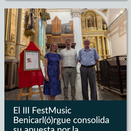
El III FestMusic
Benicarl(ó)rgue consolida
su apuesta por la