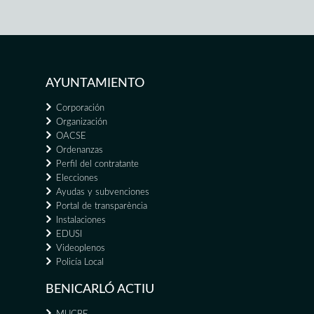
AYUNTAMIENTO
Corporación
Organización
OACSE
Ordenanzas
Perfil del contratante
Elecciones
Ayudas y subvenciones
Portal de transparència
Instalaciones
EDUSI
Videoplenos
Policía Local
BENICARLÓ ACTIU