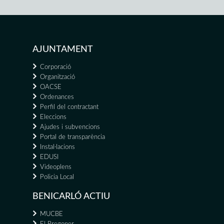
AJUNTAMENT
Corporació
Organització
OACSE
Ordenances
Perfil del contractant
Eleccions
Ajudes i subvencions
Portal de transparència
Instal·lacions
EDUSI
Videoplens
Policia Local
BENICARLÓ ACTIU
MUCBE