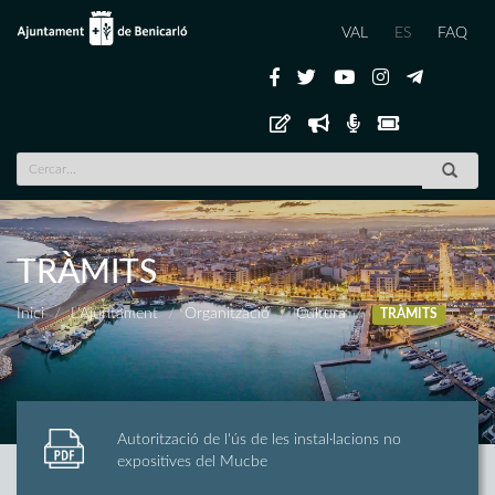
VAL
ES
FAQ
TRÀMITS
Inici
L'Ajuntament
Organització
Cultura
TRÀMITS
Autorització de l'ús de les instal·lacions no
expositives del Mucbe