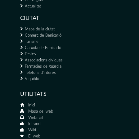
El Pregoner
Actualitat
CIUTAT
Mapa de la ciutat
Comerç de Benicarló
Turisme
Carxofa de Benicarló
Festes
Associacions cíviques
Farmàcies de guàrdia
Telèfons d'interés
Viquibló
UTILITATS
Inici
Mapa del web
Webmail
Intranet
Wiki
El web