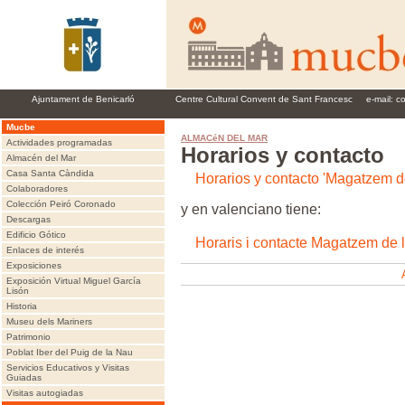
Ajuntament de Benicarló
Centre Cultural Convent de Sant Francesc
e-mail:
c
Mucbe
ALMACéN DEL MAR
Actividades programadas
Horarios y contacto
Almacén del Mar
Casa Santa Càndida
Horarios y contacto 'Magatzem d
Colaboradores
Colección Peiró Coronado
y en valenciano tiene:
Descargas
Edificio Gótico
Horaris i contacte Magatzem de 
Enlaces de interés
Exposiciones
Exposición Virtual Miguel García
Lisón
Historia
Museu dels Mariners
Patrimonio
Poblat Iber del Puig de la Nau
Servicios Educativos y Visitas
Guiadas
Visitas autogiadas