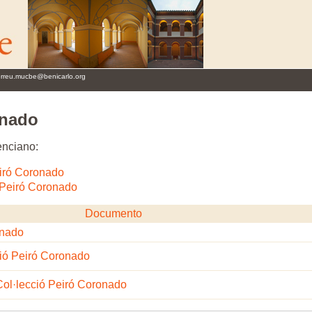
orreu.mucbe@benicarlo.org
onado
enciano:
eiró Coronado
 Peiró Coronado
Documento
onado
ció Peiró Coronado
t Col·lecció Peiró Coronado