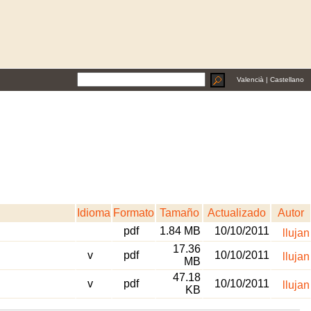
Valencià
|
Castellano
Idioma
Formato
Tamaño
Actualizado
Autor
pdf
1.84 MB
10/10/2011
llujan
17.36
v
pdf
10/10/2011
llujan
MB
47.18
v
pdf
10/10/2011
llujan
KB