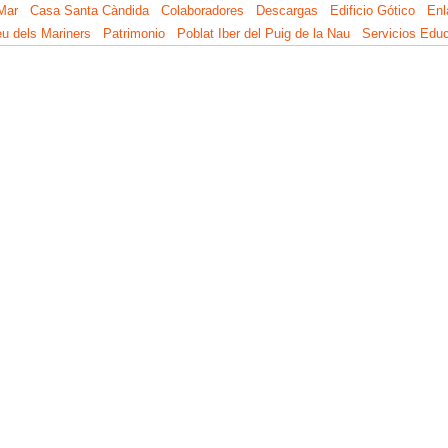
Mar
Casa Santa Càndida
Colaboradores
Descargas
Edificio Gótico
Enl
u dels Mariners
Patrimonio
Poblat Iber del Puig de la Nau
Servicios Educ