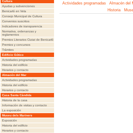
Cultura
Actividades programadas
Almacén del 
Ayudas y subvenciones
Historia
Muse
Benicarló en Vela
Consejo Municipal de Cultura
Convenios suscritos
Indicadores de transparencia
Normativa, ordenanzas y
reglamentos
Premios Literarios Ciutat de Benicarló
Premios y concursos
Trámites
Edificio Gótico
Actividades programadas
Historia del edificio
Horarios y contacto
Almacén del Mar
Actividades programadas
Historia del edificio
Horarios y contacto
Casa Santa Càndida
Historia de la casa
Información de visitas y contacto
La exposición
Museu dels Mariners
Exposición
Historia del edificio
Horarios y contacto