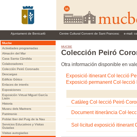
Ajuntament de Benicarló
Centre Cultural Convent de Sant Francesc
e-mail:
c
Mucbe
MUCBE
Actividades programadas
Colección Peiró Cor
Almacén del Mar
Casa Santa Càndida
Otra información disponible en val
Colaboradores
Colección Peiró Coronado
Descargas
Exposició itinerant Col·lecció P
Edificio Gótico
Exposició permanent Col·lecció
Enlaces de interés
Exposiciones
Exposición Virtual Miguel García
Lisón
Catàleg Col·lecció Peiró Cor
Historia
Museu dels Mariners
Document itinerància Col·lec
Patrimonio
Poblat Iber del Puig de la Nau
Sol·licitud exposició itineran
Servicios Educativos y Visitas
Guiadas
Visitas autogiadas