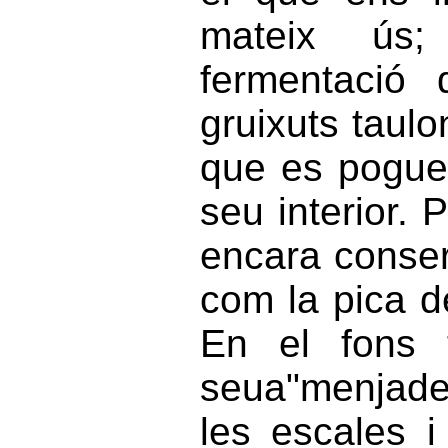
mateix ús;
fermentació 
gruixuts taul
que es poguer
seu interior. 
encara conser
com la pica d
En el fons 
seua"menjader
les escales i