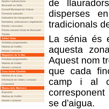
de llaurador
Ajudes i subvencions
Benicarló en Vetla
Consell Municipal de Cultura
disperses e
Convenis subscrits
Indicadors de transparència
tradicionals d
Normativa, ordenances i reglaments
Premis i concursos
Premis Literaris Ciutat de Benicarló
Tràmits
La sénia és 
Edifici Gòtic
Activitats programades
aquesta zona
Història de l'edifici
Horaris i contacte
Magatzem de la Mar
Aquest nom tr
Activitats programades
Història de l'edifici
que cada fin
Horaris i contacte
Casa Santa Càndida
Història de la casa
camp i al c
Informació de visites i contacte
L'exposició
Museu dels Mariners
corresponent 
Exposició
Història de l'edifici
se d'aigua.
Horaris i contacte