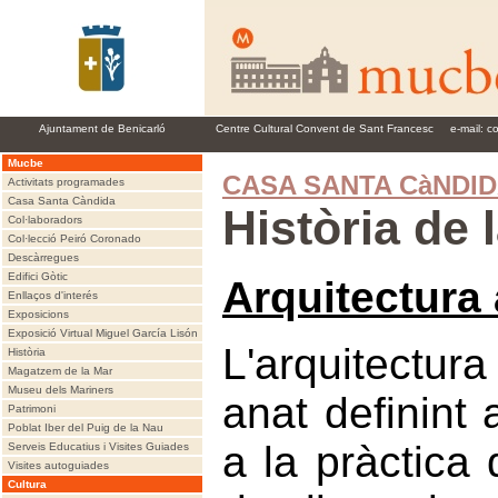
Ajuntament de Benicarló
Centre Cultural Convent de Sant Francesc
e-mail:
c
Mucbe
CASA SANTA CàNDI
Activitats programades
Casa Santa Càndida
Història de 
Col·laboradors
Col·lecció Peiró Coronado
Descàrregues
Edifici Gòtic
Arquitectura 
Enllaços d'interés
Exposicions
Exposició Virtual Miguel García Lisón
L'arquitectu
Història
Magatzem de la Mar
Museu dels Mariners
anat definint
Patrimoni
Poblat Iber del Puig de la Nau
a la pràctica 
Serveis Educatius i Visites Guiades
Visites autoguiades
Cultura